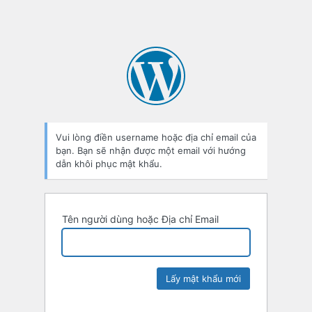
Vui lòng điền username hoặc địa chỉ email của
bạn. Bạn sẽ nhận được một email với hướng
dẫn khôi phục mật khẩu.
Tên người dùng hoặc Địa chỉ Email