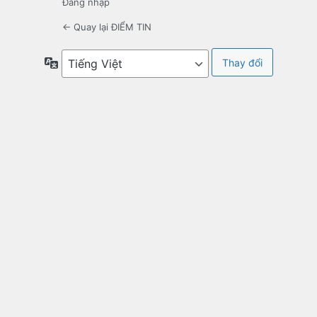
Đăng nhập
← Quay lại ĐIỂM TIN
Ngôn
ngữ