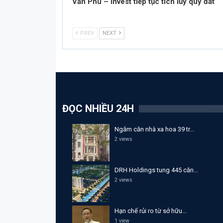
Văn Phú – Invest tiếp tục tích lũy quỹ đất
PREV
NEXT
ĐỌC NHIỀU 24H
Ngắm căn nhà xa hoa 39 tr...
2 views
DRH Holdings tung 445 căn...
2 views
Hạn chế rủi ro từ sở hữu...
1 view