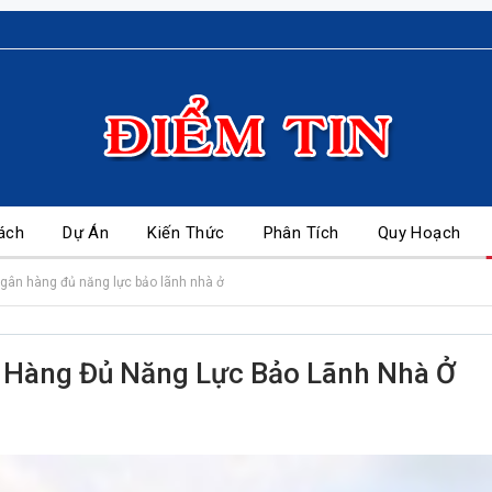
ách
Dự Án
Kiến Thức
Phân Tích
Quy Hoạch
gân hàng đủ năng lực bảo lãnh nhà ở
 Hàng Đủ Năng Lực Bảo Lãnh Nhà Ở