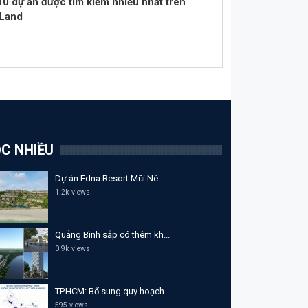
10 dự án được tìm kiếm nhiều nhất trên
Land
C NHIỀU
Dự án Edna Resort Mũi Né
1.2k views
Quảng Bình sắp có thêm kh...
0.9k views
TP.HCM: Bổ sung quy hoạch...
595 views