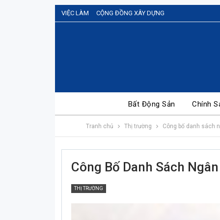
VIỆC LÀM
CỘNG ĐỒNG XÂY DỰNG
Bất Động Sản
Chính S
Tranh chủ
Thị trường
Công bố danh sách n
Công Bố Danh Sách Ngân
THỊ TRƯỜNG