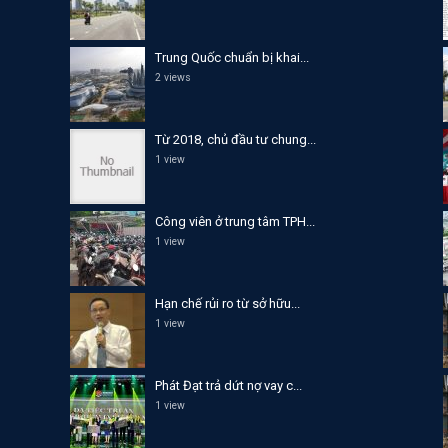
Trung Quốc chuẩn bị khai...
2 views
Từ 2018, chủ đầu tư chung...
1 view
Công viên ở trung tâm TPH...
1 view
Hạn chế rủi ro từ sở hữu...
1 view
Phát Đạt trả dứt nợ vay c...
1 view