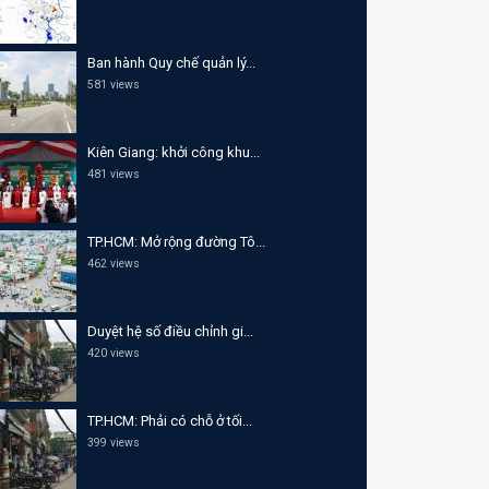
Ban hành Quy chế quản lý...
581 views
Kiên Giang: khởi công khu...
481 views
TP.HCM: Mở rộng đường Tô...
462 views
Duyệt hệ số điều chỉnh gi...
420 views
TP.HCM: Phải có chỗ ở tối...
399 views