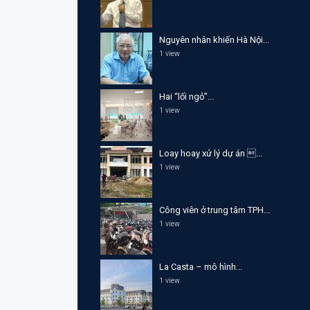
Nguyên nhân khiến Hà Nội...
1 view
Hai “lối ngỏ”...
1 view
Loay hoay xử lý dự án ...
1 view
Công viên ở trung tâm TPH...
1 view
La Casta – mô hình...
1 view