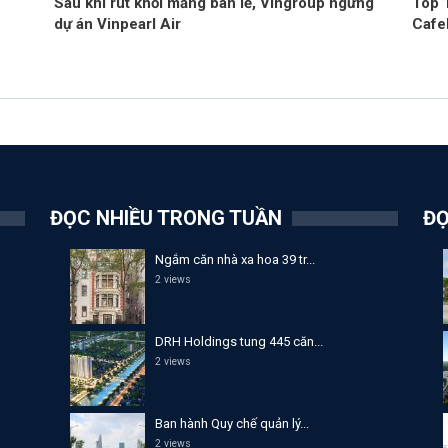
Sau khi rút khỏi mảng bán lẻ, Vingroup ngừng
Top 
dự án Vinpearl Air
Cafe
ĐỌC NHIỀU TRONG TUẦN
ĐỌ
Ngắm căn nhà xa hoa 39 tr...
2 views
DRH Holdings tung 445 căn...
2 views
Ban hành Quy chế quản lý...
2 views