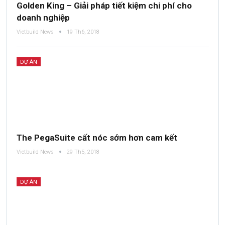
Golden King – Giải pháp tiết kiệm chi phí cho
doanh nghiệp
Vietbuild News
19 Th6, 2018
DỰ ÁN
The PegaSuite cất nóc sớm hơn cam kết
Vietbuild News
29 Th5, 2018
DỰ ÁN