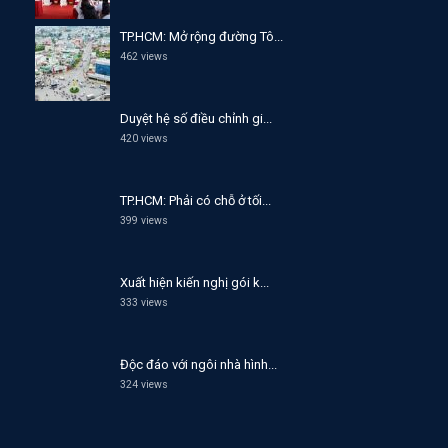
TP.HCM: Mở rộng đường Tô...
462 views
Duyệt hệ số điều chỉnh gi...
420 views
TP.HCM: Phải có chỗ ở tối...
399 views
Xuất hiện kiến nghị gói k...
333 views
Độc đáo với ngôi nhà hình...
324 views