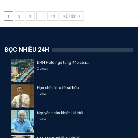
1
2
3
…
13
KẾ TIẾP
ĐỌC NHIỀU 24H
DRH Holdings tung 445 căn...
2 views
Hạn chế rủi ro từ sở hữu...
1 view
Nguyên nhân khiến Hà Nội...
1 view