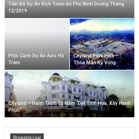
Tiến Độ Dự Án Rich Town An Phú Bình Dương Tháng
12/2019
Phối Cảnh Dự Án Axis Hồ
Cityland Park Hills –
Tràm
Thỏa Mãn Kỳ Vọng
Cityland – Hành Trình 15 Năm “dệt Tinh Hoa, Xây Hạnh
Phúc”
Browsing Loại