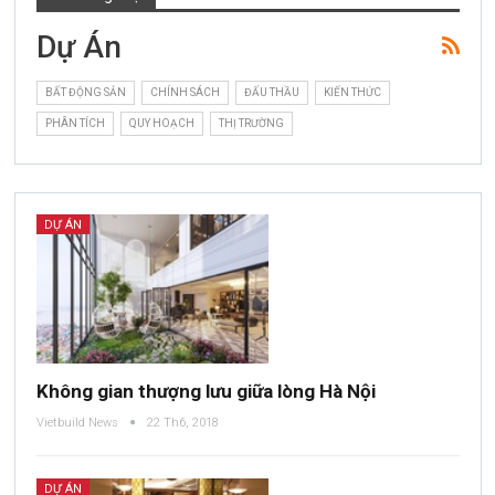
Dự Án
BẤT ĐỘNG SẢN
CHÍNH SÁCH
ĐẤU THẦU
KIẾN THỨC
PHÂN TÍCH
QUY HOẠCH
THỊ TRƯỜNG
DỰ ÁN
Không gian thượng lưu giữa lòng Hà Nội
Vietbuild News
22 Th6, 2018
DỰ ÁN