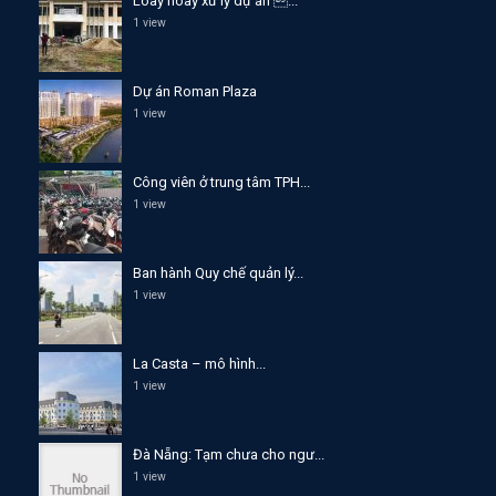
Loay hoay xử lý dự án ...
1 view
Dự án Roman Plaza
1 view
Công viên ở trung tâm TPH...
1 view
Ban hành Quy chế quản lý...
1 view
La Casta – mô hình...
1 view
Đà Nẵng: Tạm chưa cho ngư...
1 view