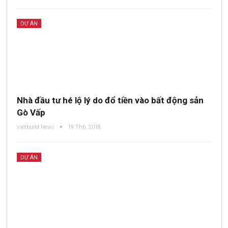
DỰ ÁN
Nhà đầu tư hé lộ lý do đổ tiền vào bất động sản
Gò Vấp
Vietbuild News
19 Th6, 2018
DỰ ÁN