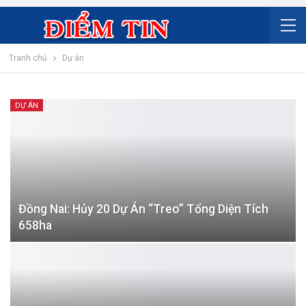
Tranh chủ
Dự án
DỰ ÁN
Đồng Nai: Hủy 20 Dự Án “treo” Tổng Diện Tích
658ha