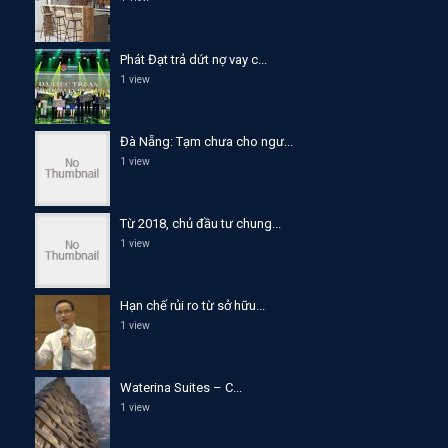
Phát Đạt trả dứt nợ vay c...
1 view
Đà Nẵng: Tạm chưa cho ngư...
1 view
Từ 2018, chủ đầu tư chung...
1 view
Hạn chế rủi ro từ sở hữu...
1 view
Waterina Suites – C...
1 view