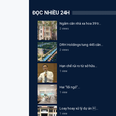
ĐỌC NHIỀU 24H
Ngắm căn nhà xa hoa 39 tr...
2 views
DRH Holdings tung 445 căn...
2 views
Hạn chế rủi ro từ sở hữu...
1 view
Hai “lối ngỏ”...
1 view
Loay hoay xử lý dự án ...
1 view