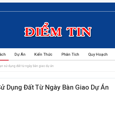
ách
Dự Án
Kiến Thức
Phân Tích
Quy Hoạch
hạn sử dụng đất từ ngày bàn giao dự án
Sử Dụng Đất Từ Ngày Bàn Giao Dự Án