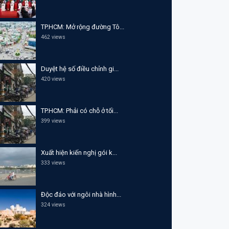
TP.HCM: Mở rộng đường Tô...
462 views
Duyệt hệ số điều chỉnh gi...
420 views
TP.HCM: Phải có chỗ ở tối...
399 views
Xuất hiện kiến nghị gói k...
333 views
Độc đáo với ngôi nhà hình...
324 views