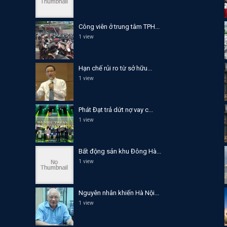
Công viên ở trung tâm TPH...
1 view
Hạn chế rủi ro từ sở hữu...
1 view
Phát Đạt trả dứt nợ vay c...
1 view
Bất động sản khu Đông Hà...
1 view
Nguyên nhân khiến Hà Nội...
1 view