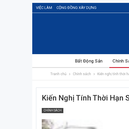
VIỆC LÀM
CỘNG ĐỒNG XÂY DỰNG
Bất Động Sản
Chính S
Tranh chủ
Chính sách
Kiến nghị tính thời 
Kiến Nghị Tính Thời Hạn 
CHÍNH SÁCH