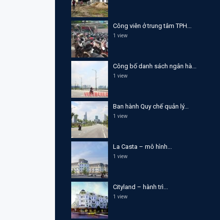
Công viên ở trung tâm TPH...
1 view
Công bố danh sách ngân hà...
1 view
Ban hành Quy chế quản lý...
1 view
La Casta – mô hình...
1 view
Cityland – hành trì...
1 view