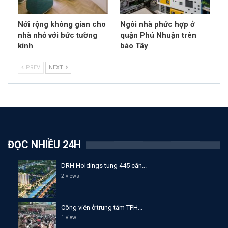
Nới rộng không gian cho
Ngôi nhà phức hợp ở
nhà nhỏ với bức tường
quận Phú Nhuận trên
kính
báo Tây
PREV
NEXT
ĐỌC NHIỀU 24H
DRH Holdings tung 445 căn...
2 views
Công viên ở trung tâm TPH...
1 view