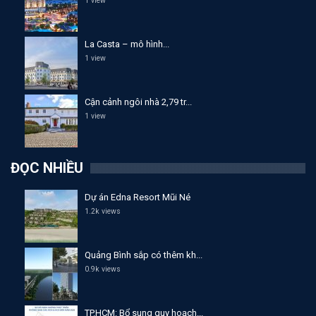
1 view
La Casta – mô hình...
1 view
Cận cảnh ngôi nhà 2,79 tr...
1 view
ĐỌC NHIỀU
Dự án Edna Resort Mũi Né
1.2k views
Quảng Bình sắp có thêm kh...
0.9k views
TP.HCM: Bổ sung quy hoạch...