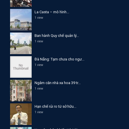
La Casta – mô hình...
1 view
Ban hành Quy chế quản lý...
1 view
Đà Nẵng: Tạm chưa cho ngư...
1 view
Ngắm căn nhà xa hoa 39 tr...
1 view
Hạn chế rủi ro từ sở hữu...
1 view