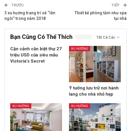
TRƯỚC
TIẾP
3 xu hướng trang trí sẽ “lên
Thiết kế phòng tắm như spa
ngôi” trong năm 2018
tại nhà
Bạn Cũng Có Thể Thích
Tất Cả Các
Cận cảnh căn biệt thự 27
XU HƯỚNG
triệu USD của siêu mẫu
Victoria’s Secret
Ý tưởng lưu trữ nơi hành
lang cho nhà nhỏ hẹp
XU HƯỚNG
XU HƯỚNG