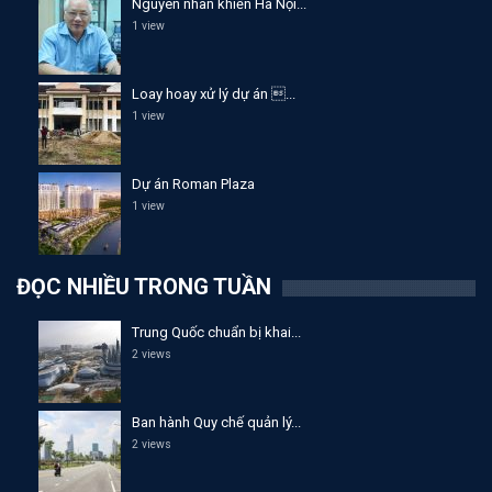
Nguyên nhân khiến Hà Nội...
1 view
Loay hoay xử lý dự án ...
1 view
Dự án Roman Plaza
1 view
ĐỌC NHIỀU TRONG TUẦN
Trung Quốc chuẩn bị khai...
2 views
Ban hành Quy chế quản lý...
2 views