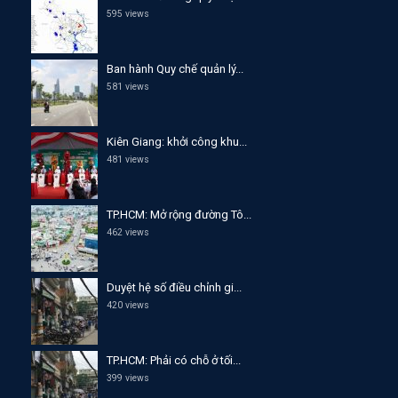
595 views
Ban hành Quy chế quản lý...
581 views
Kiên Giang: khởi công khu...
481 views
TP.HCM: Mở rộng đường Tô...
462 views
Duyệt hệ số điều chỉnh gi...
420 views
TP.HCM: Phải có chỗ ở tối...
399 views