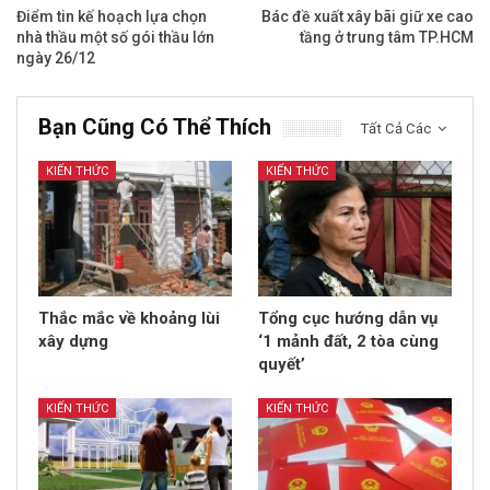
Điểm tin kế hoạch lựa chọn
Bác đề xuất xây bãi giữ xe cao
nhà thầu một số gói thầu lớn
tầng ở trung tâm TP.HCM
ngày 26/12
Bạn Cũng Có Thể Thích
Tất Cả Các
KIẾN THỨC
KIẾN THỨC
Thắc mắc về khoảng lùi
Tổng cục hướng dẫn vụ
xây dựng
‘1 mảnh đất, 2 tòa cùng
quyết’
KIẾN THỨC
KIẾN THỨC