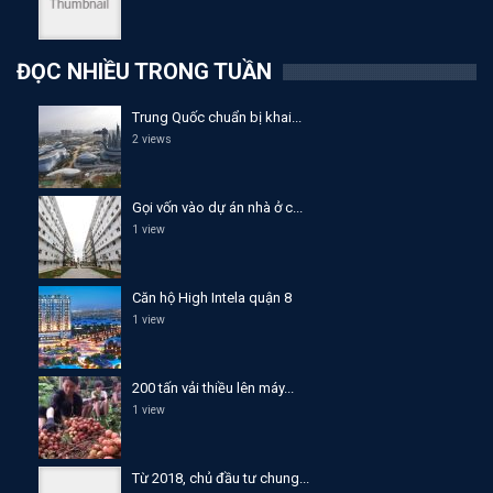
ĐỌC NHIỀU TRONG TUẦN
Trung Quốc chuẩn bị khai...
2 views
Gọi vốn vào dự án nhà ở c...
1 view
Căn hộ High Intela quận 8
1 view
200 tấn vải thiều lên máy...
1 view
Từ 2018, chủ đầu tư chung...