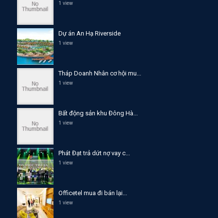
1 view
Dự án An Hạ Riverside
1 view
Tháp Doanh Nhân cơ hội mu...
1 view
Bất động sản khu Đông Hà...
1 view
Phát Đạt trả dứt nợ vay c...
1 view
Officetel mua đi bán lại...
1 view