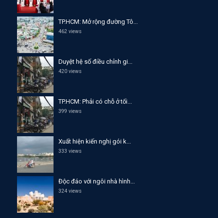
TP.HCM: Mở rộng đường Tô...
462 views
Duyệt hệ số điều chỉnh gi...
420 views
TP.HCM: Phải có chỗ ở tối...
399 views
Xuất hiện kiến nghị gói k...
333 views
Độc đáo với ngôi nhà hình...
324 views