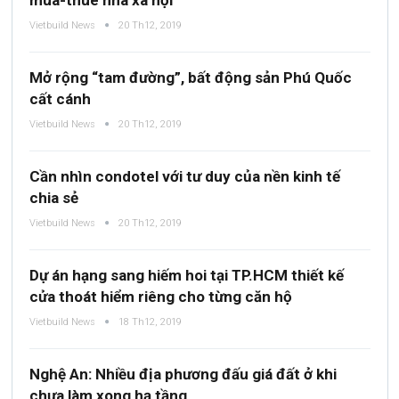
mua-thuê nhà xã hội
Vietbuild News
20 Th12, 2019
Mở rộng “tam đường”, bất động sản Phú Quốc
cất cánh
Vietbuild News
20 Th12, 2019
Cần nhìn condotel với tư duy của nền kinh tế
chia sẻ
Vietbuild News
20 Th12, 2019
Dự án hạng sang hiếm hoi tại TP.HCM thiết kế
cửa thoát hiểm riêng cho từng căn hộ
Vietbuild News
18 Th12, 2019
Nghệ An: Nhiều địa phương đấu giá đất ở khi
chưa làm xong hạ tầng