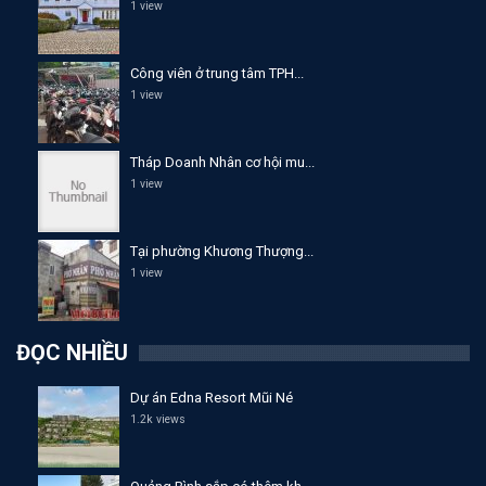
1 view
Công viên ở trung tâm TPH...
1 view
Tháp Doanh Nhân cơ hội mu...
1 view
Tại phường Khương Thượng...
1 view
ĐỌC NHIỀU
Dự án Edna Resort Mũi Né
1.2k views