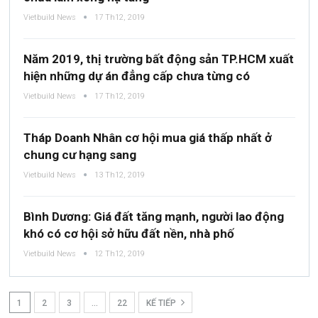
Vietbuild News
17 Th12, 2019
Năm 2019, thị trường bất động sản TP.HCM xuất
hiện những dự án đẳng cấp chưa từng có
Vietbuild News
17 Th12, 2019
Tháp Doanh Nhân cơ hội mua giá thấp nhất ở
chung cư hạng sang
Vietbuild News
13 Th12, 2019
Bình Dương: Giá đất tăng mạnh, người lao động
khó có cơ hội sở hữu đất nền, nhà phố
Vietbuild News
12 Th12, 2019
1
2
3
…
22
KẾ TIẾP