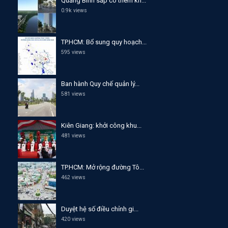
Quảng Bình sắp có thêm kh...
0.9k views
TP.HCM: Bổ sung quy hoạch...
595 views
Ban hành Quy chế quản lý...
581 views
Kiên Giang: khởi công khu...
481 views
TP.HCM: Mở rộng đường Tô...
462 views
Duyệt hệ số điều chỉnh gi...
420 views