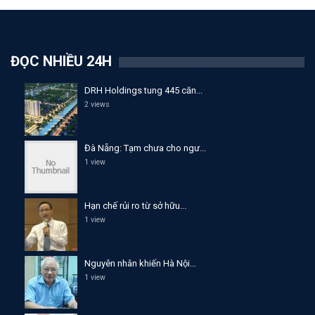
ĐỌC NHIỀU 24H
DRH Holdings tung 445 căn...
2 views
Đà Nẵng: Tạm chưa cho ngư...
1 view
Hạn chế rủi ro từ sở hữu...
1 view
Nguyên nhân khiến Hà Nội...
1 view