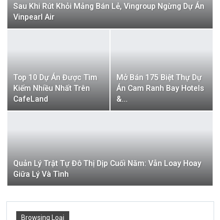
Sau Khi Rút Khỏi Mảng Bán Lẻ, Vingroup Ngừng Dự Án
Vinpearl Air
Top 10 Dự Án Được Tìm
Mở Bán 175 Biệt Thự Dự
Kiếm Nhiều Nhất Trên
Án Cam Ranh Bay Hotels
CafeLand
&…
Quản Lý Trật Tự Đô Thị Dịp Cuối Năm: Vẫn Loay Hoay
Giữa Lý Và Tình
Browsing Loại