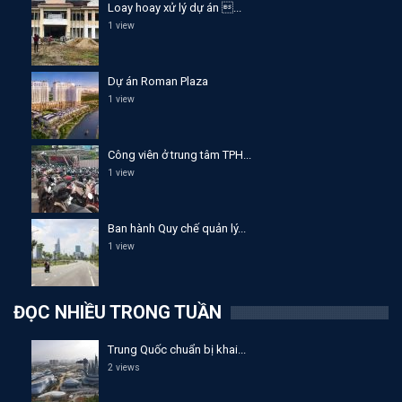
Loay hoay xử lý dự án ...
1 view
Dự án Roman Plaza
1 view
Công viên ở trung tâm TPH...
1 view
Ban hành Quy chế quản lý...
1 view
ĐỌC NHIỀU TRONG TUẦN
Trung Quốc chuẩn bị khai...
2 views