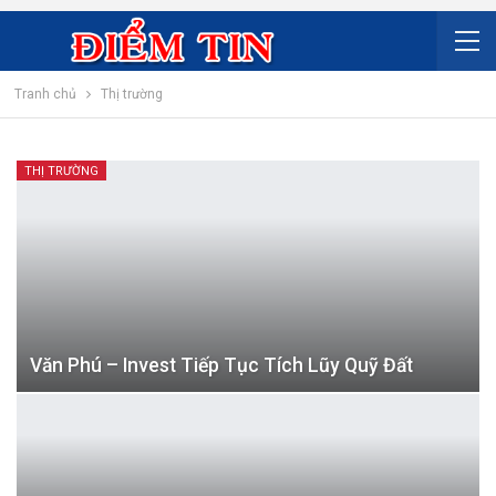
Tranh chủ
Thị trường
THỊ TRƯỜNG
Văn Phú – Invest Tiếp Tục Tích Lũy Quỹ Đất