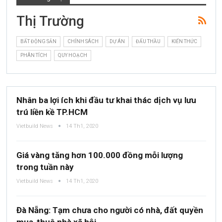
Thị Trường
BẤT ĐỘNG SẢN
CHÍNH SÁCH
DỰ ÁN
ĐẤU THẦU
KIẾN THỨC
PHÂN TÍCH
QUY HOẠCH
Nhân ba lợi ích khi đầu tư khai thác dịch vụ lưu
trú liền kề TP.HCM
Vietbuild News
14 Th1, 2020
Giá vàng tăng hơn 100.000 đồng mỗi lượng
trong tuần này
Vietbuild News
14 Th1, 2020
Đà Nẵng: Tạm chưa cho người có nhà, đất quyền