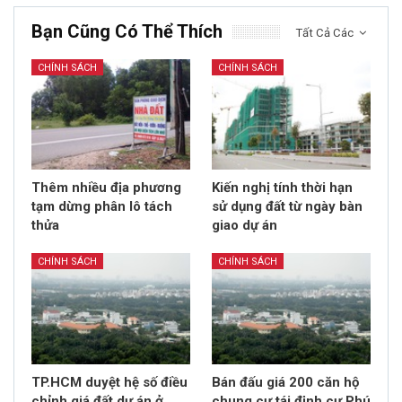
Bạn Cũng Có Thể Thích
Tất Cả Các
CHÍNH SÁCH
CHÍNH SÁCH
Thêm nhiều địa phương
Kiến nghị tính thời hạn
tạm dừng phân lô tách
sử dụng đất từ ngày bàn
thửa
giao dự án
CHÍNH SÁCH
CHÍNH SÁCH
TP.HCM duyệt hệ số điều
Bán đấu giá 200 căn hộ
chỉnh giá đất dự án ở
chung cư tái định cư Phú