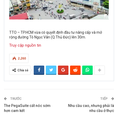
TTO – TP.HCM vừa có quyết định đầu tư nâng cấp và mở
rộng đường Tô Ngọc Vân (Q.Thủ Đức) lên 30m.
Truy cập nguồn tin
2.260
Chia sẻ
TRƯỚC
TIẾP
The PegaSuite cất nóc sớm
Nhu cầu cao, nhưng phải là
hơn cam kết
nhu cầu ở thực