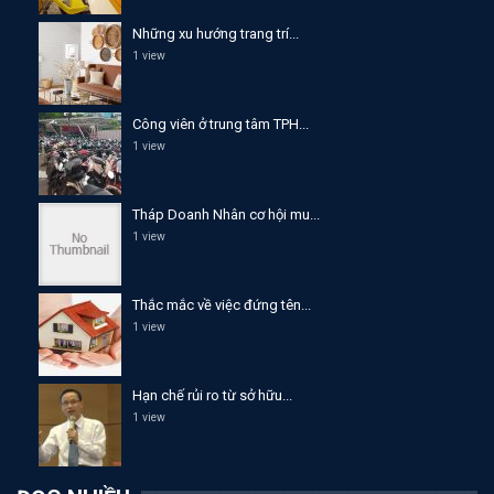
Những xu hướng trang trí...
1 view
Công viên ở trung tâm TPH...
1 view
Tháp Doanh Nhân cơ hội mu...
1 view
Thắc mắc về việc đứng tên...
1 view
Hạn chế rủi ro từ sở hữu...
1 view