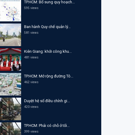
TP.HCM: Bổ sung quy hoạch...
595 views
Ban hành Quy chế quản lý...
581 views
Kiên Giang: khởi công khu...
481 views
TP.HCM: Mở rộng đường Tô...
462 views
Duyệt hệ số điều chỉnh gi...
420 views
TP.HCM: Phải có chỗ ở tối...
399 views