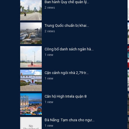
Ban hành Quy chế quản lý...
2 views
Trung Quốc chuẩn bị khai...
2 views
Công bố danh sách ngân hà...
1 view
Cận cảnh ngôi nhà 2,79 tr...
1 view
Căn hộ High Intela quận 8
1 view
Đà Nẵng: Tạm chưa cho ngư...
1 view