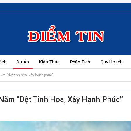
ách
Dự Án
Kiến Thức
Phân Tích
Quy Hoạch
năm “dệt tinh hoa, xây hạnh phúc”
 Năm “dệt Tinh Hoa, Xây Hạnh Phúc”