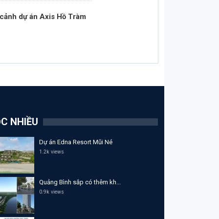
 cảnh dự án Axis Hồ Tràm
C NHIỀU
Dự án Edna Resort Mũi Né
1.2k views
Quảng Bình sắp có thêm kh...
0.9k views