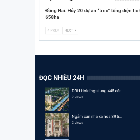
Đồng Nai: Hủy 20 dự án “treo” tổng diện tíc
658ha
PREV
NEXT
ĐỌC NHIỀU 24H
DRH Holdings tung 445 căn...
2 views
Ngắm căn nhà xa hoa 39 tr...
2 views