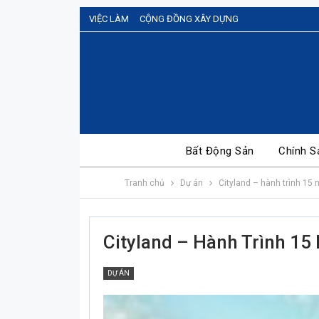
VIỆC LÀM
CỘNG ĐỒNG XÂY DỰNG
Bất Động Sản
Chính S
Tranh chủ
Dự án
Cityland – hành trình 15 
Cityland – Hành Trình 15
DỰ ÁN