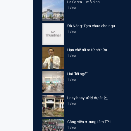
La Casta – mô hình...
1 view
Đà Nẵng: Tạm chưa cho ngư...
1 view
Hạn chế rủi ro từ sở hữu...
1 view
Hai “lối ngỏ”...
1 view
Loay hoay xử lý dự án ...
1 view
Công viên ở trung tâm TPH...
1 view