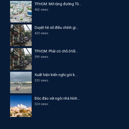
TP.HCM: Mở rộng đường Tô...
462 views
Duyệt hệ số điều chỉnh gi...
420 views
TP.HCM: Phải có chỗ ở tối...
399 views
Xuất hiện kiến nghị gói k...
333 views
Độc đáo với ngôi nhà hình...
324 views