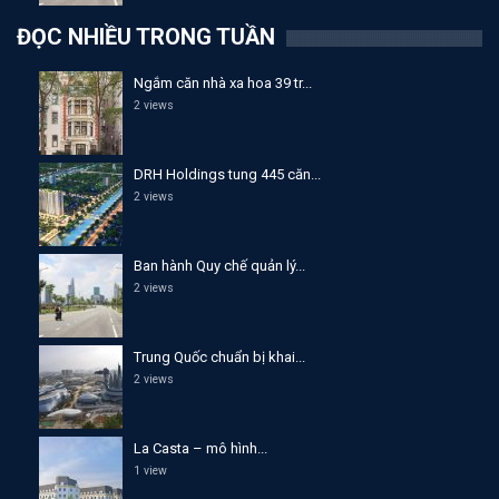
ĐỌC NHIỀU TRONG TUẦN
Ngắm căn nhà xa hoa 39 tr...
2 views
DRH Holdings tung 445 căn...
2 views
Ban hành Quy chế quản lý...
2 views
Trung Quốc chuẩn bị khai...
2 views
La Casta – mô hình...
1 view