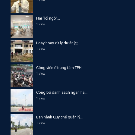
Hai “lối ngỏ”...
1 view
Loay hoay xử lý dự án ...
1 view
Công viên ở trung tâm TPH...
1 view
Công bố danh sách ngân hà...
1 view
Ban hành Quy chế quản lý...
1 view