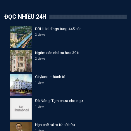
ĐỌC NHIỀU 24H
DRH Holdings tung 445 căn...
2 views
Ngắm căn nhà xa hoa 39 tr...
2 views
Cityland – hành trì...
1 view
Đà Nẵng: Tạm chưa cho ngư...
1 view
Hạn chế rủi ro từ sở hữu...
1 view