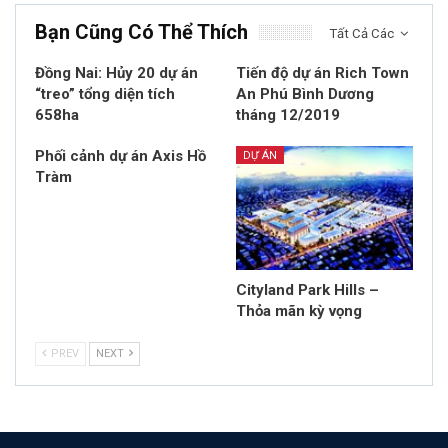
Bạn Cũng Có Thể Thích
Tất Cả Các
Đồng Nai: Hủy 20 dự án
Tiến độ dự án Rich Town
“treo” tổng diện tích
An Phú Bình Dương
658ha
tháng 12/2019
Phối cảnh dự án Axis Hồ
DỰ ÁN
Tràm
Cityland Park Hills –
Thỏa mãn kỳ vọng
PREV
NEXT