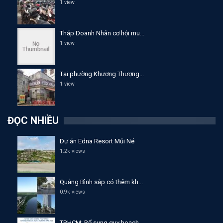
1 view
Tháp Doanh Nhân cơ hội mu...
1 view
Tại phường Khương Thượng...
1 view
ĐỌC NHIỀU
Dự án Edna Resort Mũi Né
1.2k views
Quảng Bình sắp có thêm kh...
0.9k views
TP.HCM: Bổ sung quy hoạch...