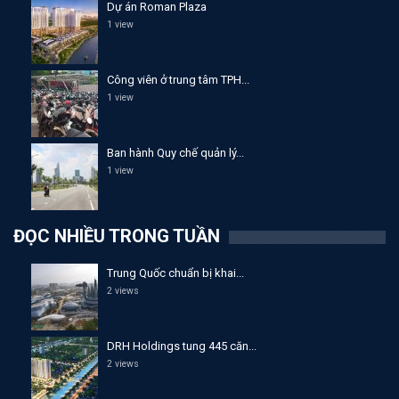
Dự án Roman Plaza
1 view
Công viên ở trung tâm TPH...
1 view
Ban hành Quy chế quản lý...
1 view
ĐỌC NHIỀU TRONG TUẦN
Trung Quốc chuẩn bị khai...
2 views
DRH Holdings tung 445 căn...
2 views