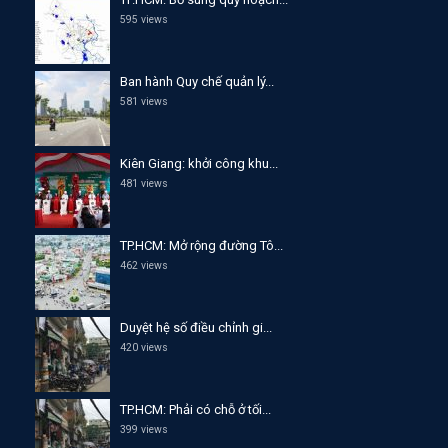
595 views
Ban hành Quy chế quản lý...
581 views
Kiên Giang: khởi công khu...
481 views
TP.HCM: Mở rộng đường Tô...
462 views
Duyệt hệ số điều chỉnh gi...
420 views
TP.HCM: Phải có chỗ ở tối...
399 views