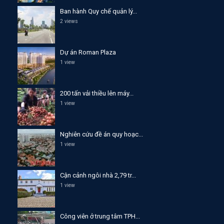
Ban hành Quy chế quản lý...
2 views
Dự án Roman Plaza
1 view
200 tấn vải thiều lên máy...
1 view
Nghiên cứu đề án quy hoạc...
1 view
Cận cảnh ngôi nhà 2,79 tr...
1 view
Công viên ở trung tâm TPH...