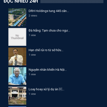
ĐỌC NHIỀU 24H
DRH Holdings tung 445 căn...
2 views
Đà Nẵng: Tạm chưa cho ngư...
1 view
Hạn chế rủi ro từ sở hữu...
1 view
Nguyên nhân khiến Hà Nội...
1 view
Loay hoay xử lý dự án ...
1 view