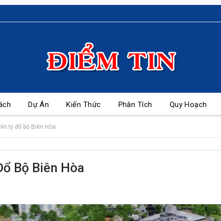
ách
Dự Án
Kiến Thức
Phân Tích
Quy Hoạch
ìn tỷ đổ bộ Biên Hòa
Đổ Bộ Biên Hòa