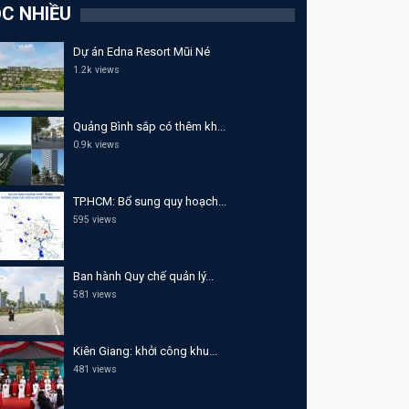
C NHIỀU
Dự án Edna Resort Mũi Né
1.2k views
Quảng Bình sắp có thêm kh...
0.9k views
TP.HCM: Bổ sung quy hoạch...
595 views
Ban hành Quy chế quản lý...
581 views
Kiên Giang: khởi công khu...
481 views