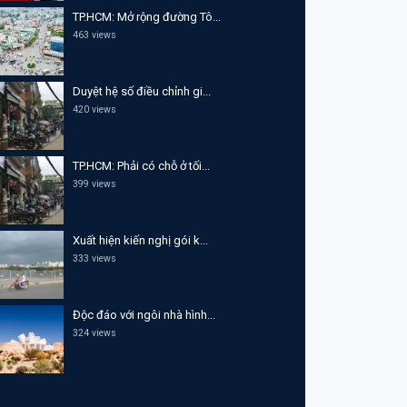
TP.HCM: Mở rộng đường Tô...
463 views
Duyệt hệ số điều chỉnh gi...
420 views
TP.HCM: Phải có chỗ ở tối...
399 views
Xuất hiện kiến nghị gói k...
333 views
Độc đáo với ngôi nhà hình...
324 views