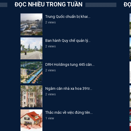
ĐỌC NHIỀU TRONG TUẦN
ĐỌ
Trung Quốc chuẩn bị khai...
2 views
Ban hành Quy chế quản lý...
2 views
DRH Holdings tung 445 căn...
2 views
Ngắm căn nhà xa hoa 39 tr...
2 views
Thắc mắc về việc đứng tên...
1 view