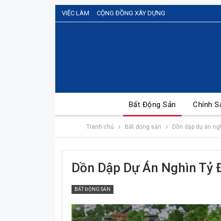
VIỆC LÀM
CỘNG ĐỒNG XÂY DỰNG
Bất Động Sản
Chính S
Tranh chủ
Bất động sản
Dồn dập dự án ngh
Dồn Dập Dự Án Nghìn Tỷ 
BẤT ĐỘNG SẢN