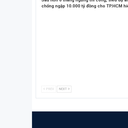
Sau hơn 6 tháng ngưng thi công, siêu dự á
chống ngập 10.000 tỷ đồng cho TP.HCM h
PREV
NEXT