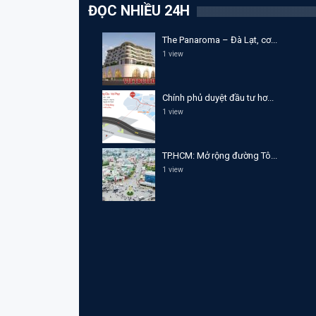
ĐỌC NHIỀU 24H
The Panaroma – Đà Lạt, cơ...
1 view
Chính phủ duyệt đầu tư hơ...
1 view
TP.HCM: Mở rộng đường Tô...
1 view