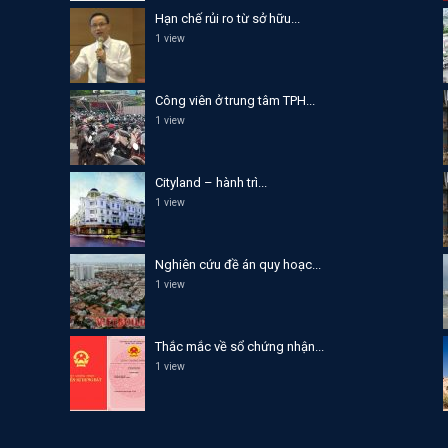
Hạn chế rủi ro từ sở hữu...
1 view
Công viên ở trung tâm TPH...
1 view
Cityland – hành trì...
1 view
Nghiên cứu đề án quy hoạc...
1 view
Thắc mắc về sổ chứng nhận...
1 view