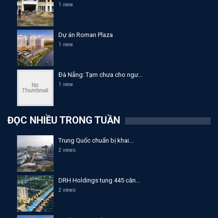
1 view
Dự án Roman Plaza
1 view
Đà Nẵng: Tạm chưa cho ngư...
1 view
ĐỌC NHIỀU TRONG TUẦN
Trung Quốc chuẩn bị khai...
2 views
DRH Holdings tung 445 căn...
2 views