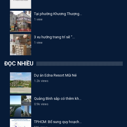
Tại phường Khương Thượng...
1 view
3 xu hướng trang trí sẽ “...
1 view
ĐỌC NHIỀU
Dự án Edna Resort Mũi Né
1.2k views
Quảng Bình sắp có thêm kh...
0.9k views
TP.HCM: Bổ sung quy hoạch...