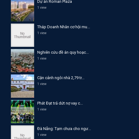
Dự án Roman Plaza
1 view
Tháp Doanh Nhân cơ hội mu...
1 view
Nghiên cứu đề án quy hoạc...
1 view
Cận cảnh ngôi nhà 2,79 tr...
1 view
Phát Đạt trả dứt nợ vay c...
1 view
Đà Nẵng: Tạm chưa cho ngư...
1 view