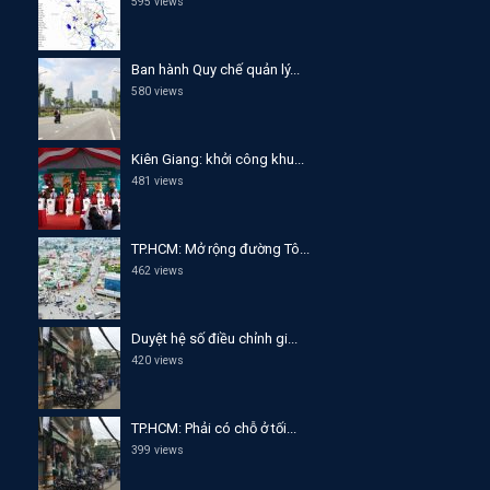
595 views
Ban hành Quy chế quản lý...
580 views
Kiên Giang: khởi công khu...
481 views
TP.HCM: Mở rộng đường Tô...
462 views
Duyệt hệ số điều chỉnh gi...
420 views
TP.HCM: Phải có chỗ ở tối...
399 views