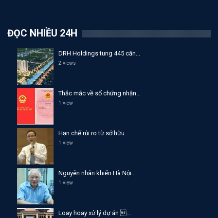
ĐỌC NHIỀU 24H
DRH Holdings tung 445 căn...
2 views
Thắc mắc về sổ chứng nhận...
1 view
Hạn chế rủi ro từ sở hữu...
1 view
Nguyên nhân khiến Hà Nội...
1 view
Loay hoay xử lý dự án ...