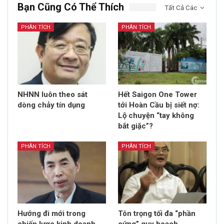
Bạn Cũng Có Thể Thích
Tất Cả Các
PHÂN TÍCH
PHÂN TÍCH
NHNN luôn theo sát
Hết Saigon One Tower
dòng chảy tín dụng
tới Hoàn Cầu bị siết nợ:
Lộ chuyện “tay không
bắt giặc”?
PHÂN TÍCH
PHÂN TÍCH
Hướng đi mới trong
Tôn trọng tối đa “phần
chiến lược kinh doanh
cứng” quy hoạch