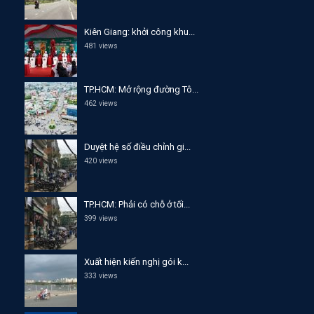
Kiên Giang: khởi công khu...
481 views
TP.HCM: Mở rộng đường Tô...
462 views
Duyệt hệ số điều chỉnh gi...
420 views
TP.HCM: Phải có chỗ ở tối...
399 views
Xuất hiện kiến nghị gói k...
333 views