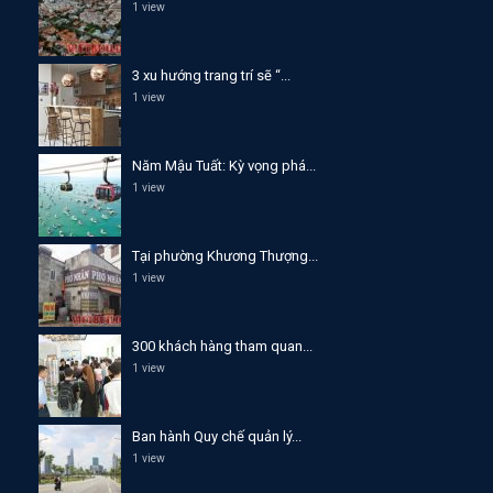
1 view
3 xu hướng trang trí sẽ “...
1 view
Năm Mậu Tuất: Kỳ vọng phá...
1 view
Tại phường Khương Thượng...
1 view
300 khách hàng tham quan...
1 view
Ban hành Quy chế quản lý...
1 view