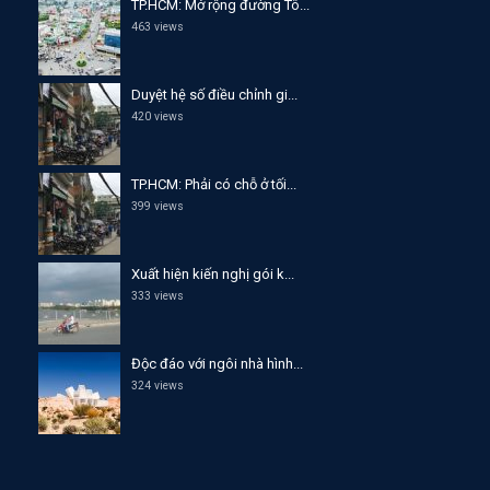
TP.HCM: Mở rộng đường Tô...
463 views
Duyệt hệ số điều chỉnh gi...
420 views
TP.HCM: Phải có chỗ ở tối...
399 views
Xuất hiện kiến nghị gói k...
333 views
Độc đáo với ngôi nhà hình...
324 views