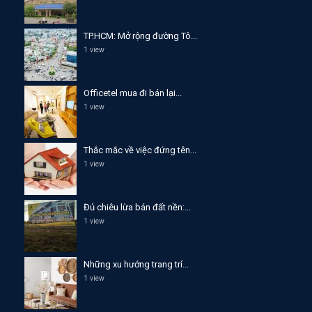
TP.HCM: Mở rộng đường Tô...
1 view
Officetel mua đi bán lại...
1 view
Thắc mắc về việc đứng tên...
1 view
Đủ chiêu lừa bán đất nền:...
1 view
Những xu hướng trang trí...
1 view