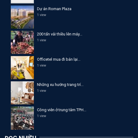
Dự án Roman Plaza
1 view
200 tấn vải thiều lên máy...
1 view
Officetel mua đi bán lại...
1 view
Những xu hướng trang trí...
1 view
Công viên ở trung tâm TPH...
1 view