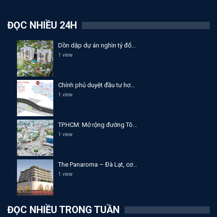
ĐỌC NHIỀU 24H
Dồn dập dự án nghìn tỷ đổ...
1 view
Chính phủ duyệt đầu tư hơ...
1 view
TP.HCM: Mở rộng đường Tô...
1 view
The Panaroma – Đà Lạt, cơ...
1 view
ĐỌC NHIỀU TRONG TUẦN