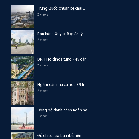
Trung Quốc chuẩn bị khai...
2 views
Ban hành Quy chế quản lý...
2 views
DRH Holdings tung 445 căn...
2 views
Ngắm căn nhà xa hoa 39 tr...
2 views
Công bố danh sách ngân hà...
1 view
Đủ chiêu lừa bán đất nền:...