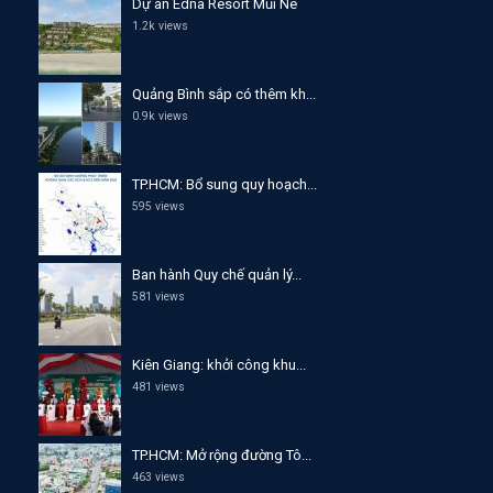
Dự án Edna Resort Mũi Né
1.2k views
Quảng Bình sắp có thêm kh...
0.9k views
TP.HCM: Bổ sung quy hoạch...
595 views
Ban hành Quy chế quản lý...
581 views
Kiên Giang: khởi công khu...
481 views
TP.HCM: Mở rộng đường Tô...
463 views