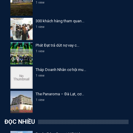
1 view
300 khách hàng tham quan...
1 view
Phát Đạt trả dứt nợ vay c...
1 view
Tháp Doanh Nhân cơ hội mu...
1 view
The Panaroma – Đà Lạt, cơ...
1 view
ĐỌC NHIỀU