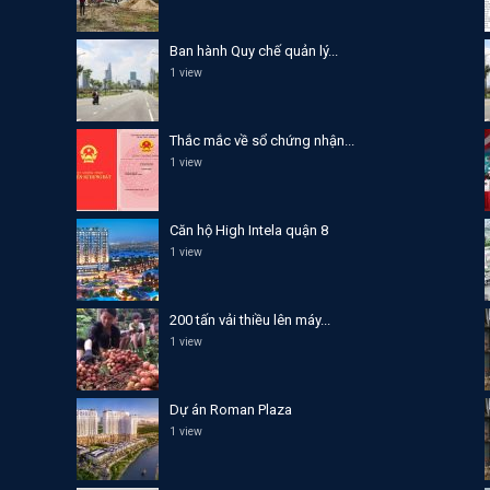
Ban hành Quy chế quản lý...
1 view
Thắc mắc về sổ chứng nhận...
1 view
Căn hộ High Intela quận 8
1 view
200 tấn vải thiều lên máy...
1 view
Dự án Roman Plaza
1 view