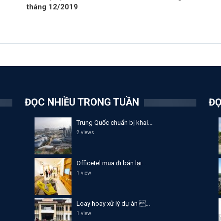
tháng 12/2019
ĐỌC NHIỀU TRONG TUẦN
ĐỌ
Trung Quốc chuẩn bị khai...
2 views
Officetel mua đi bán lại...
1 view
Loay hoay xử lý dự án ...
1 view