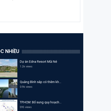
C NHIỀU
Dự án Edna Resort Mũi Né
1.2k views
Quảng Bình sắp có thêm kh...
0.9k views
TP.HCM: Bổ sung quy hoạch...
595 views