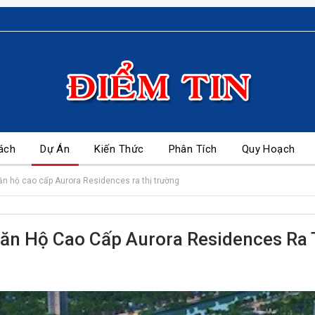
ách
Dự Án
Kiến Thức
Phân Tích
Quy Hoạch
n hộ cao cấp Aurora Residences ra thị trường
ăn Hộ Cao Cấp Aurora Residences Ra 