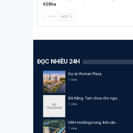
658ha
PREV
NEXT
ĐỌC NHIỀU 24H
Dự án Roman Plaza
1 view
Đà Nẵng: Tạm chưa cho ngư...
1 view
DRH Holdings tung 445 căn...
1 view