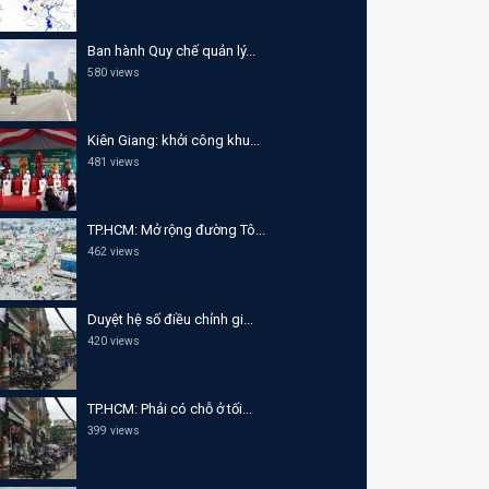
Ban hành Quy chế quản lý...
580 views
Kiên Giang: khởi công khu...
481 views
TP.HCM: Mở rộng đường Tô...
462 views
Duyệt hệ số điều chỉnh gi...
420 views
TP.HCM: Phải có chỗ ở tối...
399 views