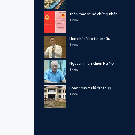
Thắc mắc về sổ chứng nhận...
1 view
Hạn chế rủi ro từ sở hữu...
1 view
Nguyên nhân khiến Hà Nội...
1 view
Loay hoay xử lý dự án ...
1 view