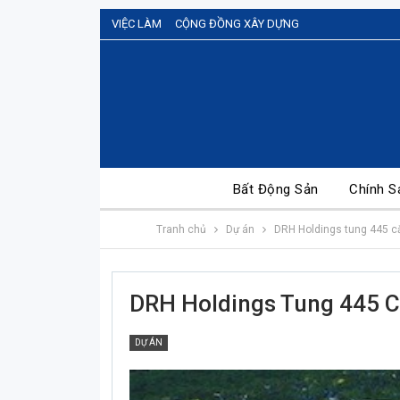
VIỆC LÀM
CỘNG ĐỒNG XÂY DỰNG
Bất Động Sản
Chính S
Tranh chủ
Dự án
DRH Holdings tung 445 că
DRH Holdings Tung 445 C
DỰ ÁN