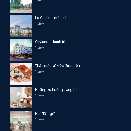
La Casta – mô hình...
1 view
Cityland – hành trì...
1 view
Thắc mắc về việc đứng tên...
1 view
Những xu hướng trang trí...
1 view
Hai “lối ngỏ”...
1 view