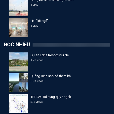
1 view
Hai “lối ngỏ”...
1 view
ĐỌC NHIỀU
Dự án Edna Resort Mũi Né
1.2k views
Quảng Bình sắp có thêm kh...
0.9k views
TP.HCM: Bổ sung quy hoạch...
595 views