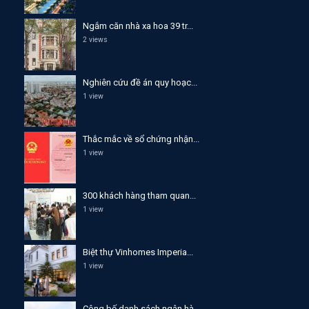
Ngắm căn nhà xa hoa 39 tr...
2 views
Nghiên cứu đề án quy hoạc...
1 view
Thắc mắc về sổ chứng nhận...
1 view
300 khách hàng tham quan...
1 view
Biệt thự Vinhomes Imperia...
1 view
Công bố danh sách ngân hà...