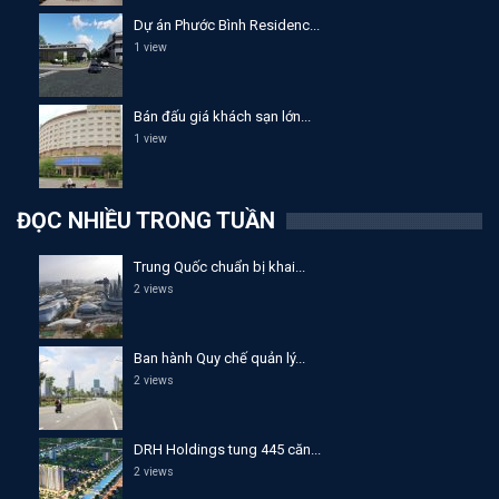
Dự án Phước Bình Residenc...
1 view
Bán đấu giá khách sạn lớn...
1 view
ĐỌC NHIỀU TRONG TUẦN
Trung Quốc chuẩn bị khai...
2 views
Ban hành Quy chế quản lý...
2 views
DRH Holdings tung 445 căn...
2 views