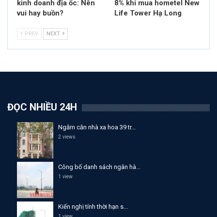
kinh doanh địa ốc: Nên
8% khi mua hometel New
vui hay buồn?
Life Tower Hạ Long
PREV
NEXT
ĐỌC NHIỀU 24H
Ngắm căn nhà xa hoa 39 tr...
2 views
Công bố danh sách ngân hà...
1 view
Kiến nghị tính thời hạn s...
1 view