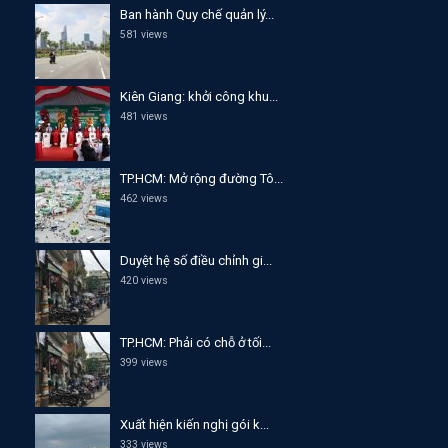
Ban hành Quy chế quản lý...
581 views
Kiên Giang: khởi công khu...
481 views
TP.HCM: Mở rộng đường Tô...
462 views
Duyệt hệ số điều chỉnh gi...
420 views
TP.HCM: Phải có chỗ ở tối...
399 views
Xuất hiện kiến nghị gói k...
333 views