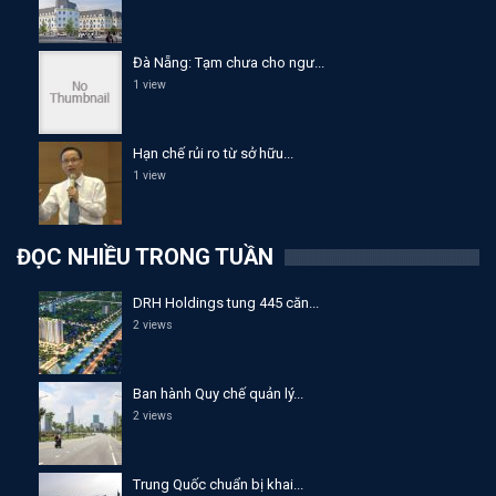
Đà Nẵng: Tạm chưa cho ngư...
1 view
Hạn chế rủi ro từ sở hữu...
1 view
ĐỌC NHIỀU TRONG TUẦN
DRH Holdings tung 445 căn...
2 views
Ban hành Quy chế quản lý...
2 views
Trung Quốc chuẩn bị khai...