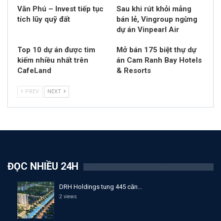
Văn Phú – Invest tiếp tục
Sau khi rút khỏi mảng
tích lũy quỹ đất
bán lẻ, Vingroup ngừng
dự án Vinpearl Air
Top 10 dự án được tìm
Mở bán 175 biệt thự dự
kiếm nhiều nhất trên
án Cam Ranh Bay Hotels
CafeLand
& Resorts
PREV
NEXT
ĐỌC NHIỀU 24H
DRH Holdings tung 445 căn...
2 views