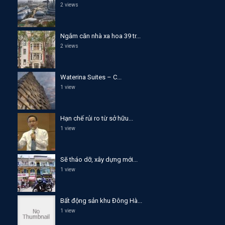
2 views
Ngắm căn nhà xa hoa 39 tr...
2 views
Waterina Suites – C...
1 view
Hạn chế rủi ro từ sở hữu...
1 view
Sẽ tháo dỡ, xây dựng mới...
1 view
Bất động sản khu Đông Hà...
1 view