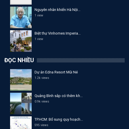
Nguyên nhân khiến Hà Nội...
1 view
Biệt thự Vinhomes Imperia...
1 view
ĐỌC NHIỀU
Dự án Edna Resort Mũi Né
1.2k views
Quảng Bình sắp có thêm kh...
0.9k views
TP.HCM: Bổ sung quy hoạch...
595 views