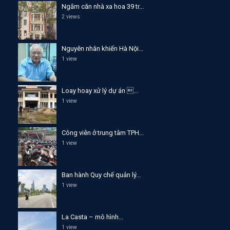
Ngắm căn nhà xa hoa 39 tr...
2 views
Nguyên nhân khiến Hà Nội...
1 view
Loay hoay xử lý dự án ...
1 view
Công viên ở trung tâm TPH...
1 view
Ban hành Quy chế quản lý...
1 view
La Casta – mô hình...
1 view