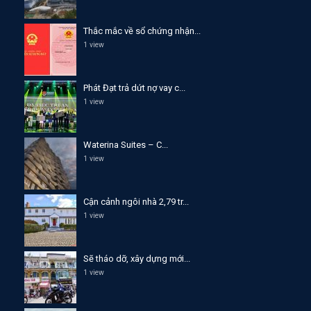
Thắc mắc về sổ chứng nhận...
1 view
Phát Đạt trả dứt nợ vay c...
1 view
Waterina Suites – C...
1 view
Cận cảnh ngôi nhà 2,79 tr...
1 view
Sẽ tháo dỡ, xây dựng mới...
1 view