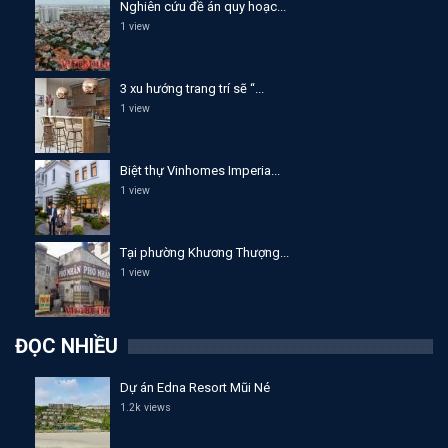
Nghiên cứu đề án quy hoạc...
1 view
3 xu hướng trang trí sẽ “...
1 view
Biệt thự Vinhomes Imperia...
1 view
Tại phường Khương Thượng...
1 view
ĐỌC NHIỀU
Dự án Edna Resort Mũi Né
1.2k views