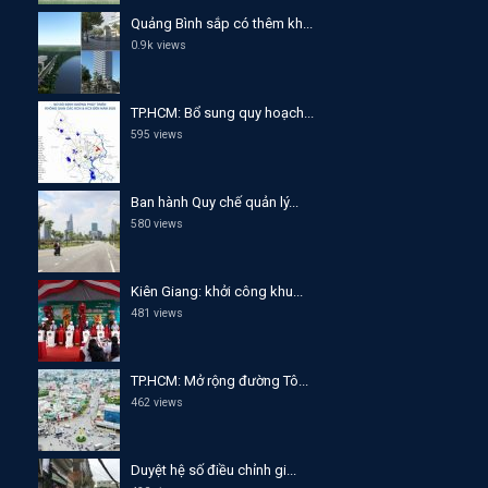
Quảng Bình sắp có thêm kh...
0.9k views
TP.HCM: Bổ sung quy hoạch...
595 views
Ban hành Quy chế quản lý...
580 views
Kiên Giang: khởi công khu...
481 views
TP.HCM: Mở rộng đường Tô...
462 views
Duyệt hệ số điều chỉnh gi...