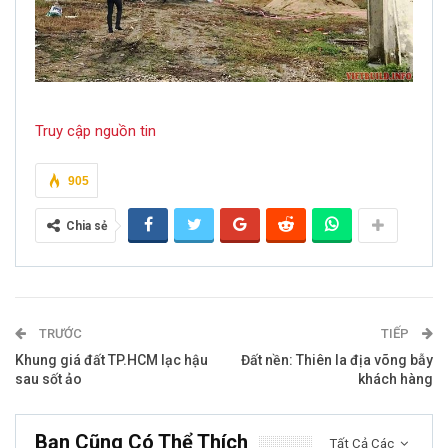
Truy cập nguồn tin
905
Chia sẻ
TRƯỚC
TIẾP
Khung giá đất TP.HCM lạc hậu
Đất nền: Thiên la địa võng bẫy
sau sốt ảo
khách hàng
Bạn Cũng Có Thể Thích
Tất Cả Các