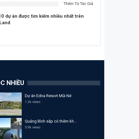
Thêm Từ Tác Giả
10 dự án được tìm kiếm nhiều nhất trên
Land
C NHIỀU
Dự án Edna Resort Mũi Né
1.2k views
Quảng Bình sắp có thêm kh...
0.9k views