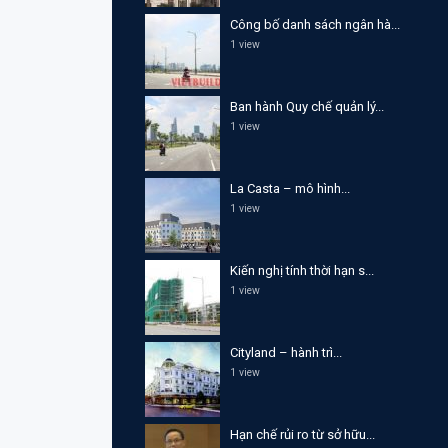
Công bố danh sách ngân hà...
1 view
Ban hành Quy chế quản lý...
1 view
La Casta – mô hình...
1 view
Kiến nghị tính thời hạn s...
1 view
Cityland – hành trì...
1 view
Hạn chế rủi ro từ sở hữu...