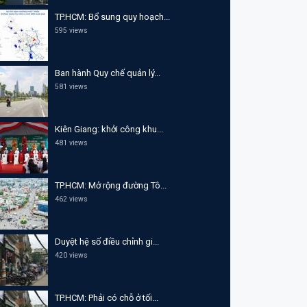
TP.HCM: Bổ sung quy hoạch...
595 views
Ban hành Quy chế quản lý...
581 views
Kiên Giang: khởi công khu...
481 views
TP.HCM: Mở rộng đường Tô...
462 views
Duyệt hệ số điều chỉnh gi...
420 views
TP.HCM: Phải có chỗ ở tối...