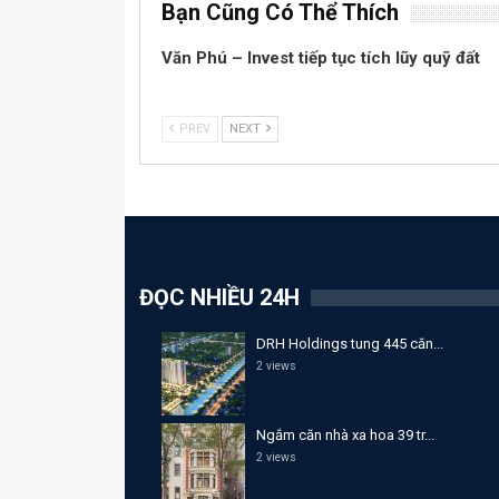
Bạn Cũng Có Thể Thích
Văn Phú – Invest tiếp tục tích lũy quỹ đất
PREV
NEXT
ĐỌC NHIỀU 24H
DRH Holdings tung 445 căn...
2 views
Ngắm căn nhà xa hoa 39 tr...
2 views