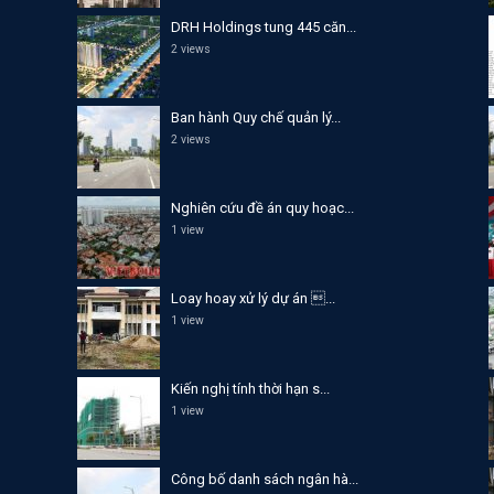
DRH Holdings tung 445 căn...
2 views
Ban hành Quy chế quản lý...
2 views
Nghiên cứu đề án quy hoạc...
1 view
Loay hoay xử lý dự án ...
1 view
Kiến nghị tính thời hạn s...
1 view
Công bố danh sách ngân hà...