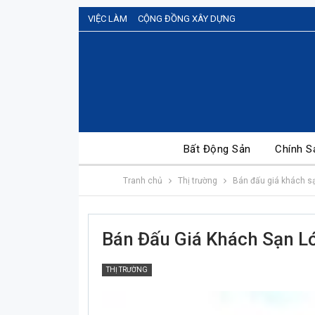
VIỆC LÀM
CỘNG ĐỒNG XÂY DỰNG
Bất Động Sản
Chính S
Tranh chủ
Thị trường
Bán đấu giá khách sạ
Bán Đấu Giá Khách Sạn Lớ
THỊ TRƯỜNG