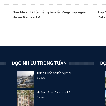
Sau khi rút khỏi mảng bán lẻ, Vingroup ngừng
Top 
dự án Vinpearl Air
Cafe
ĐỌC NHIỀU TRONG TUẦN
ĐỌ
Trung Quốc chuẩn bị khai...
2 views
Ngắm căn nhà xa hoa 39 tr...
2 views