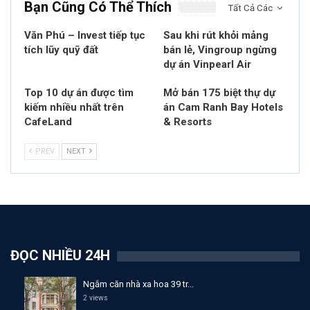
Bạn Cũng Có Thể Thích
Tất Cả Các
Văn Phú – Invest tiếp tục
Sau khi rút khỏi mảng
tích lũy quỹ đất
bán lẻ, Vingroup ngừng
dự án Vinpearl Air
Top 10 dự án được tìm
Mở bán 175 biệt thự dự
kiếm nhiều nhất trên
án Cam Ranh Bay Hotels
CafeLand
& Resorts
PREV
NEXT
ĐỌC NHIỀU 24H
Ngắm căn nhà xa hoa 39 tr...
2 views