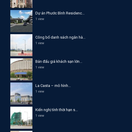
Dự án Phước Bình Residenc...
1 view
Công bố danh sách ngân hà...
1 view
Bán đấu giá khách sạn lớn...
1 view
La Casta – mô hình...
1 view
Kiến nghị tính thời hạn s...
1 view