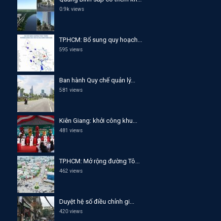
0.9k views
TP.HCM: Bổ sung quy hoạch...
595 views
Ban hành Quy chế quản lý...
581 views
Kiên Giang: khởi công khu...
481 views
TP.HCM: Mở rộng đường Tô...
462 views
Duyệt hệ số điều chỉnh gi...
420 views