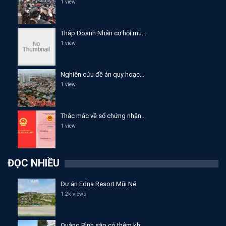
1 view
Tháp Doanh Nhân cơ hội mu...
1 view
Nghiên cứu đề án quy hoạc...
1 view
Thắc mắc về sổ chứng nhận...
1 view
ĐỌC NHIỀU
Dự án Edna Resort Mũi Né
1.2k views
Quảng Bình sắp có thêm kh...