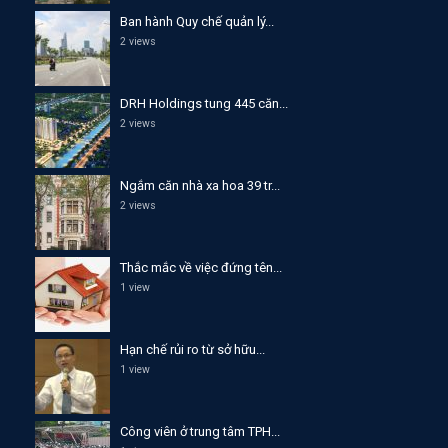
Ban hành Quy chế quản lý...
2 views
DRH Holdings tung 445 căn...
2 views
Ngắm căn nhà xa hoa 39 tr...
2 views
Thắc mắc về việc đứng tên...
1 view
Hạn chế rủi ro từ sở hữu...
1 view
Công viên ở trung tâm TPH...