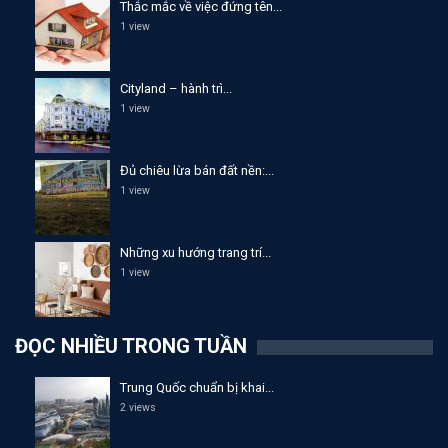
Thắc mắc về việc đứng tên...
1 view
Cityland – hành trì...
1 view
Đủ chiêu lừa bán đất nền:...
1 view
Những xu hướng trang trí...
1 view
ĐỌC NHIỀU TRONG TUẦN
Trung Quốc chuẩn bị khai...
2 views