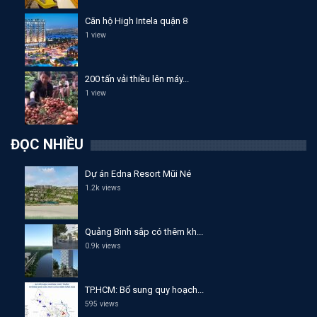
Căn hộ High Intela quận 8
1 view
200 tấn vải thiều lên máy...
1 view
ĐỌC NHIỀU
Dự án Edna Resort Mũi Né
1.2k views
Quảng Bình sắp có thêm kh...
0.9k views
TP.HCM: Bổ sung quy hoạch...
595 views