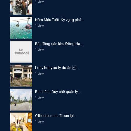
1 view
Năm Mậu Tuất: Kỳ vọng phá...
1 view
Bất động sản khu Đông Hà...
1 view
Loay hoay xử lý dự án ...
1 view
Ban hành Quy chế quản lý...
1 view
Officetel mua đi bán lại...
1 view