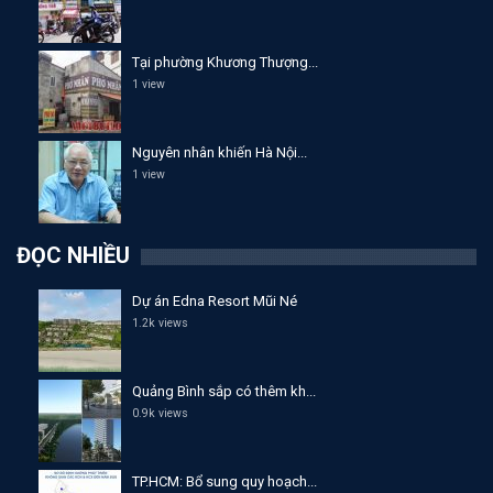
Tại phường Khương Thượng...
1 view
Nguyên nhân khiến Hà Nội...
1 view
ĐỌC NHIỀU
Dự án Edna Resort Mũi Né
1.2k views
Quảng Bình sắp có thêm kh...
0.9k views
TP.HCM: Bổ sung quy hoạch...