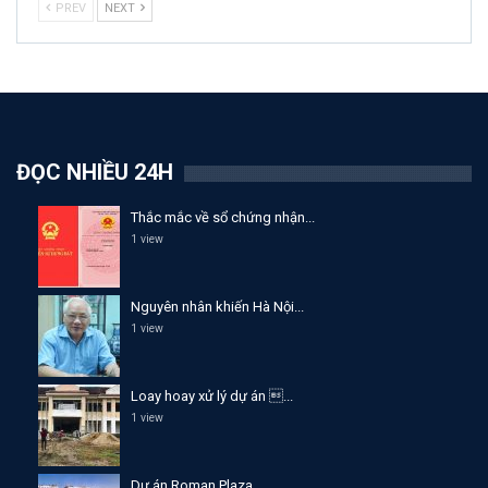
PREV
NEXT
ĐỌC NHIỀU 24H
Thắc mắc về sổ chứng nhận...
1 view
Nguyên nhân khiến Hà Nội...
1 view
Loay hoay xử lý dự án ...
1 view
Dự án Roman Plaza