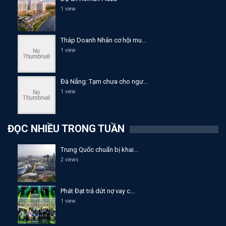
1 view
Tháp Doanh Nhân cơ hội mu...
1 view
Đà Nẵng: Tạm chưa cho ngư...
1 view
ĐỌC NHIỀU TRONG TUẦN
Trung Quốc chuẩn bị khai...
2 views
Phát Đạt trả dứt nợ vay c...
1 view