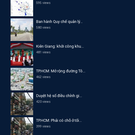
595 views
Ban hành Quy chế quản lý...
580 views
Kiên Giang: khởi công khu...
481 views
TP.HCM: Mở rộng đường Tô...
462 views
Duyệt hệ số điều chỉnh gi...
420 views
TP.HCM: Phải có chỗ ở tối...
399 views