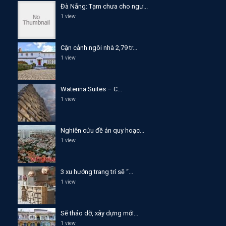
Đà Nẵng: Tạm chưa cho ngư...
1 view
Cận cảnh ngôi nhà 2,79 tr...
1 view
Waterina Suites – C...
1 view
Nghiên cứu đề án quy hoạc...
1 view
3 xu hướng trang trí sẽ “...
1 view
Sẽ tháo dỡ, xây dựng mới...
1 view