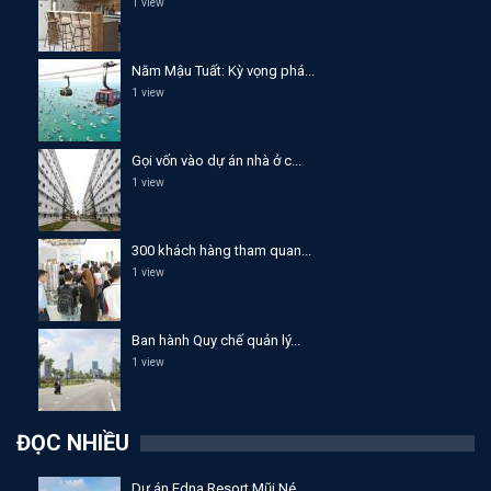
1 view
Năm Mậu Tuất: Kỳ vọng phá...
1 view
Gọi vốn vào dự án nhà ở c...
1 view
300 khách hàng tham quan...
1 view
Ban hành Quy chế quản lý...
1 view
ĐỌC NHIỀU
Dự án Edna Resort Mũi Né