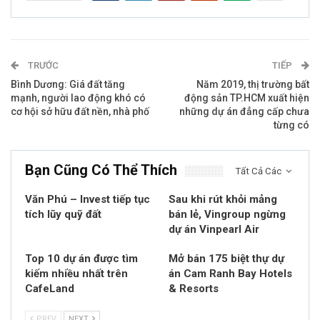
TRƯỚC
TIẾP
Bình Dương: Giá đất tăng
Năm 2019, thị trường bất
mạnh, người lao động khó có
động sản TP.HCM xuất hiện
cơ hội sở hữu đất nền, nhà phố
những dự án đẳng cấp chưa
từng có
Bạn Cũng Có Thể Thích
Tất Cả Các
Văn Phú – Invest tiếp tục
Sau khi rút khỏi mảng
tích lũy quỹ đất
bán lẻ, Vingroup ngừng
dự án Vinpearl Air
Top 10 dự án được tìm
Mở bán 175 biệt thự dự
kiếm nhiều nhất trên
án Cam Ranh Bay Hotels
CafeLand
& Resorts
PREV
NEXT