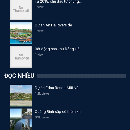
Từ 2018, chủ đầu tư chung...
1 view
Dự án An Hạ Riverside
1 view
Bất động sản khu Đông Hà...
1 view
ĐỌC NHIỀU
Dự án Edna Resort Mũi Né
1.2k views
Quảng Bình sắp có thêm kh...
0.9k views