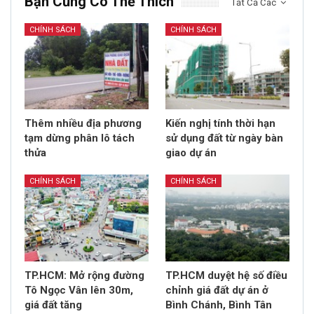
Bạn Cũng Có Thể Thích
Tất Cả Các
CHÍNH SÁCH
CHÍNH SÁCH
Thêm nhiều địa phương
Kiến nghị tính thời hạn
tạm dừng phân lô tách
sử dụng đất từ ngày bàn
thửa
giao dự án
CHÍNH SÁCH
CHÍNH SÁCH
TP.HCM: Mở rộng đường
TP.HCM duyệt hệ số điều
Tô Ngọc Vân lên 30m,
chỉnh giá đất dự án ở
giá đất tăng
Bình Chánh, Bình Tân