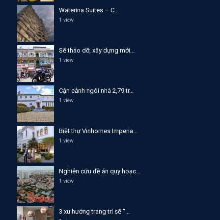
Waterina Suites – C...
1 view
Sẽ tháo dỡ, xây dựng mới...
1 view
Cận cảnh ngôi nhà 2,79 tr...
1 view
Biệt thự Vinhomes Imperia...
1 view
Nghiên cứu đề án quy hoạc...
1 view
3 xu hướng trang trí sẽ “...