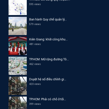
595 views
Ban hành Quy chế quản lý...
579 views
Kiên Giang: khởi công khu...
481 views
TP.HCM: Mở rộng đường Tô...
462 views
Duyệt hệ số điều chỉnh gi...
420 views
TP.HCM: Phải có chỗ ở tối...
399 views