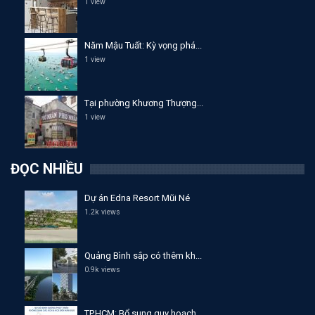
1 view
Năm Mậu Tuất: Kỳ vọng phá...
1 view
Tại phường Khương Thượng...
1 view
ĐỌC NHIỀU
Dự án Edna Resort Mũi Né
1.2k views
Quảng Bình sắp có thêm kh...
0.9k views
TP.HCM: Bổ sung quy hoạch...