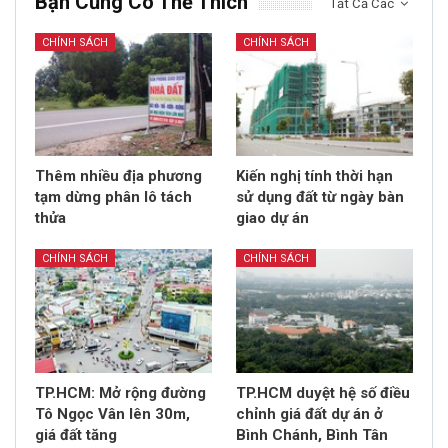
Bạn Cũng Có Thể Thích
Tất Cả Các
CHÍNH SÁCH
CHÍNH SÁCH
Thêm nhiều địa phương
Kiến nghị tính thời hạn
tạm dừng phân lô tách
sử dụng đất từ ngày bàn
thửa
giao dự án
CHÍNH SÁCH
CHÍNH SÁCH
TP.HCM: Mở rộng đường
TP.HCM duyệt hệ số điều
Tô Ngọc Vân lên 30m,
chỉnh giá đất dự án ở
giá đất tăng
Bình Chánh, Bình Tân