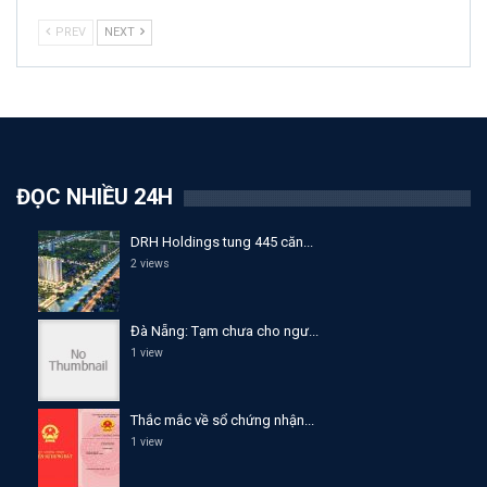
PREV
NEXT
ĐỌC NHIỀU 24H
DRH Holdings tung 445 căn...
2 views
Đà Nẵng: Tạm chưa cho ngư...
1 view
Thắc mắc về sổ chứng nhận...
1 view