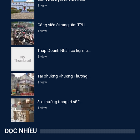
1 view
Công viên ở trung tâm TPH...
1 view
Tháp Doanh Nhân cơ hội mu...
1 view
Tại phường Khương Thượng...
1 view
3 xu hướng trang trí sẽ “...
1 view
ĐỌC NHIỀU