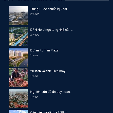
Trung Quốc chuẩn bị khai...
2 views
DRH Holdings tung 445 căn...
2 views
Dự án Roman Plaza
1 view
200 tấn vải thiều lên máy...
1 view
Nghiên cứu đề án quy hoạc...
1 view
Cận cảnh ngôi nhà 2,79 tr...