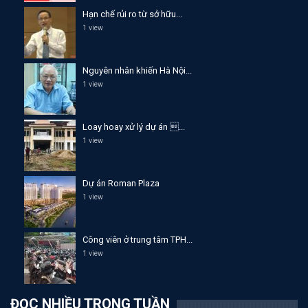
Hạn chế rủi ro từ sở hữu...
1 view
Nguyên nhân khiến Hà Nội...
1 view
Loay hoay xử lý dự án ...
1 view
Dự án Roman Plaza
1 view
Công viên ở trung tâm TPH...
1 view
ĐỌC NHIỀU TRONG TUẦN