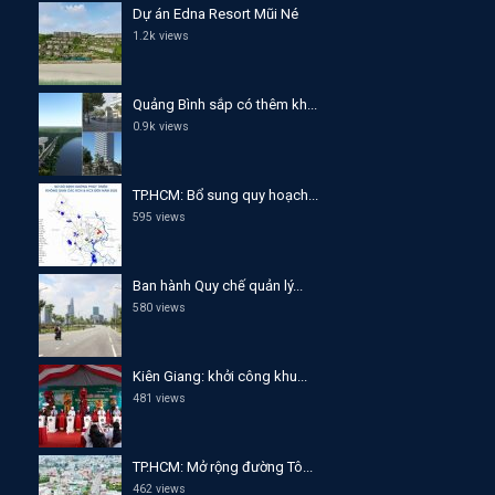
Dự án Edna Resort Mũi Né
1.2k views
Quảng Bình sắp có thêm kh...
0.9k views
TP.HCM: Bổ sung quy hoạch...
595 views
Ban hành Quy chế quản lý...
580 views
Kiên Giang: khởi công khu...
481 views
TP.HCM: Mở rộng đường Tô...
462 views